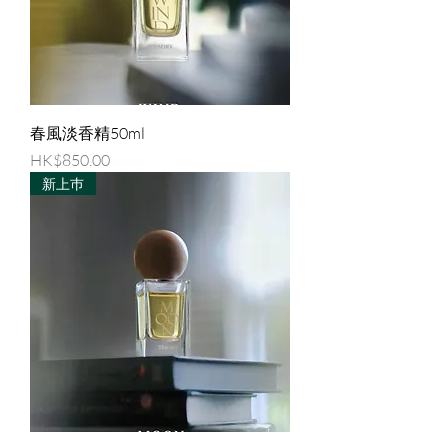
春風淡香精50ml
價格
HK$850.00
新上巿