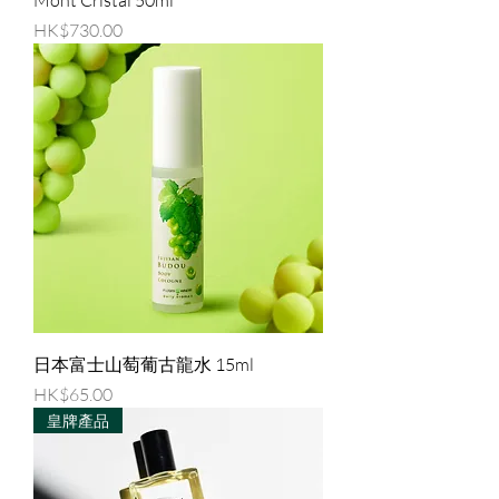
Mont Cristal 50ml
價格
HK$730.00
日本富士山萄葡古龍水 15ml
價格
HK$65.00
皇牌產品