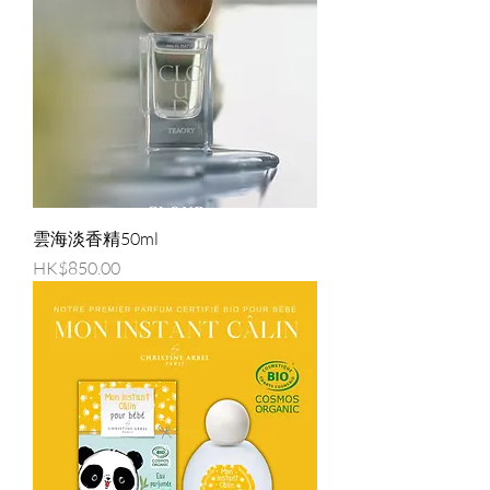
雲海淡香精50ml
價格
HK$850.00