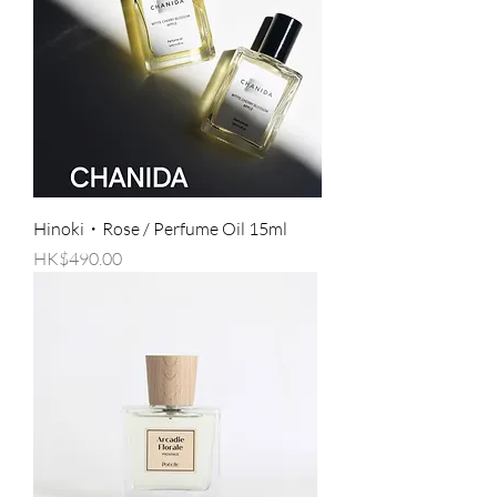
Hinoki・Rose / Perfume Oil 15ml
價格
HK$490.00