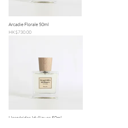
Arcadie Florale 50ml
價格
HK$730.00
Hespérides Idylliques 50ml
價格
HK$730.00