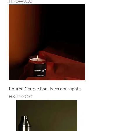
價格
HK$440.00
Poured Candle Bar - Negroni Nights
價格
HK$440.00