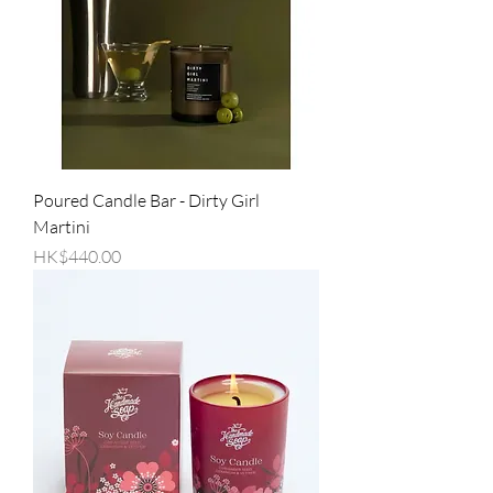
Poured Candle Bar - Dirty Girl
Martini
價格
HK$440.00