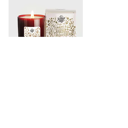
Christmas Candle (Cinamon, Clove,
Nutmeg & Pine) 210g
價格
HK$345.00