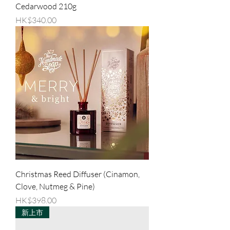
Cedarwood 210g
價格
HK$340.00
Christmas Reed Diffuser (Cinamon,
Clove, Nutmeg & Pine)
價格
HK$398.00
新上市