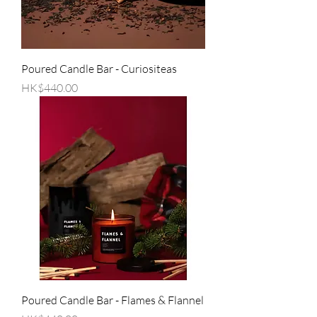
Poured Candle Bar - Curiositeas
價格
HK$440.00
Poured Candle Bar - Flames & Flannel