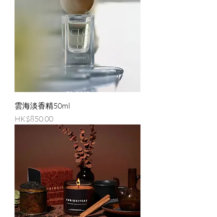
雲海淡香精50ml
價格
HK$850.00