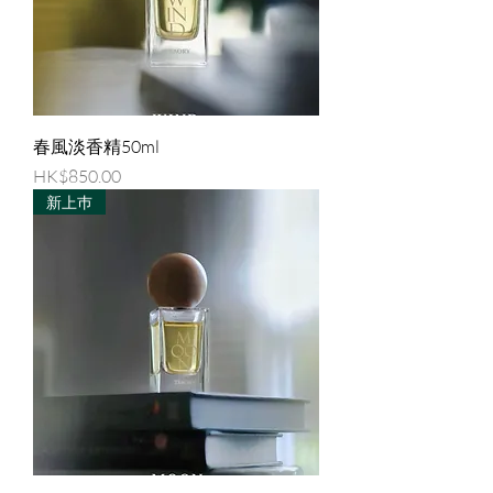
春風淡香精50ml
價格
HK$850.00
新上巿