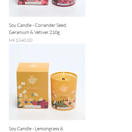
Soy Candle - Coriander Seed,
Geranium & Vetiver 210g
價格
HK$340.00
Soy Candle - Lemongrass &