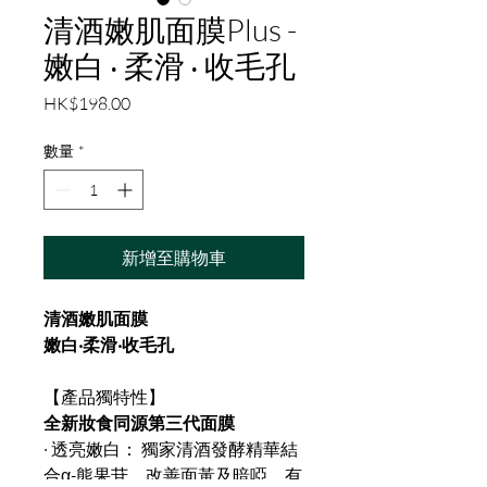
清酒嫩肌面膜Plus -
嫩白 ‧ 柔滑 ‧ 收毛孔
價
HK$198.00
格
數量
*
新增至購物車
清酒嫩肌面膜
嫩白‧柔滑‧收毛孔
【產品獨特性】
全新妝食同源第三代面膜
· 透亮嫩白： 獨家清酒發酵精華結
合α-熊果苷，改善面黃及暗啞，有