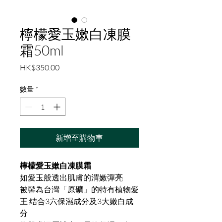
檸檬愛玉嫰白凍膜
霜50ml
價
HK$350.00
格
數量
*
新增至購物車
檸檬愛玉嫰白凍膜霜
如愛玉般透出肌膚的渭嫩彈亮
被髻為台灣「原礦」的特有植物愛
王 结合3六保濕成分及3大嫩白成
分