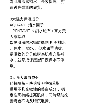
為肌膚深層補水，長效保濕 ，打
造透亮彈潤的膚質。
3大强力保濕成分
AQUAXYL 活水因子
+ PENTAVITIN 鎖水磁石 + 東方美
人茶萃取
啟動肌膚的水循環機制 具 有補水
、保水 、鎖水 、儲水四重功效。
易吸收的分子結構為肌膚充足補
水，並形成保護層日夜保水不停
歇。
3大強大嫩白成分
菸鹼醯胺 + 傳明酸 + 檸檬萃取
選用不具光敏性的美白成分， 穩
定性高持續提亮肌膚，同時幫助改
善膚色不均及暗沉蠟黃。