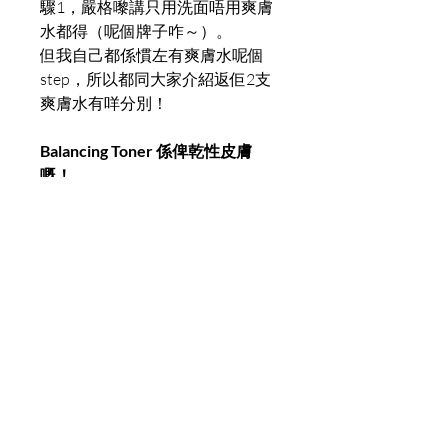
驟1，嚴格嚟講只用洗面唔用爽膚
水都得（呢個牌子咋～）。
但我自己都係慣左有爽膚水呢個
step，所以都同大家介紹返佢2支
爽膚水有咩分別！
Balancing Toner 係俾乾性皮膚
嘅！
產品蘊含豐富嘅植物保濕精華及滋
潤成分，例如白柳皮提取物同葡萄
籽🍇提取物，有效中和肌膚天然酸
鹼值，為肌膚提供多重保濕！有一
位客人第一次試用嘅時候feel到鼻
翼周圍係「拮拮地」，問我點解，
個答案係因為呢支爽膚水有非常高
比例嘅透明質酸❄。有時候太大力
洗面會有機會令表皮角質層變薄，
皮膚呢個時候就最容易被外來嘅物
質而傷害，呢支爽膚水就可以快速