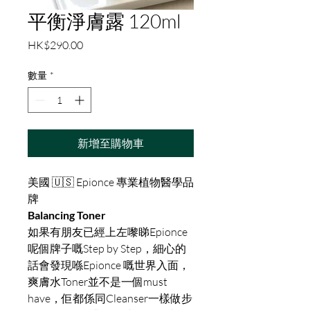
平衡淨膚露 120ml
價
HK$290.00
格
數量
*
新增至購物車
美國 🇺🇸 Epionce 專業植物醫學品
牌
Balancing Toner
如果有朋友已經上左嚟睇Epionce
呢個牌子嘅Step by Step，細心的
話會發現喺Epionce 嘅世界入面，
爽膚水Toner並不是一個must
have，佢都係同Cleanser一樣做步