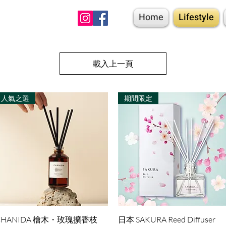
Home
Lifestyle
載入上一頁
人氣之選
期間限定
快速瀏覽
快速瀏覽
CHANIDA 檜木・玫瑰擴香枝
日本 SAKURA Reed Diffuser