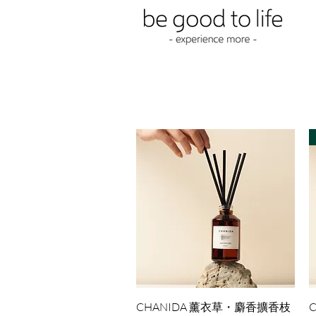
快速瀏覽
CHANIDA 薰衣草・麝香擴香枝